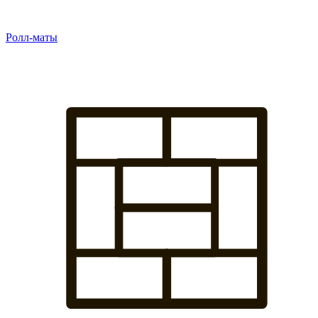
Ролл-маты