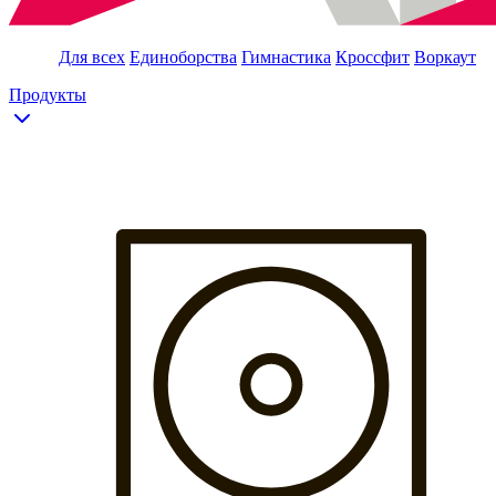
Для всех
Единоборства
Гимнастика
Кроссфит
Воркаут
Продукты