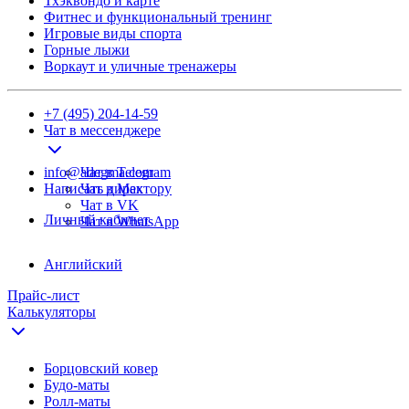
Тхэквондо и карте
Фитнес и функциональный тренинг
Игровые виды спорта
Горные лыжи
Воркаут и уличные тренажеры
+7 (495) 204-14-59
Чат в мессенджере
info@adegma.com
Чат в Telegram
Написать директору
Чат в Max
Чат в VK
Личный кабинет
Чат в WhatsApp
Английский
Прайс-лист
Калькуляторы
Борцовский ковер
Будо-маты
Ролл-маты