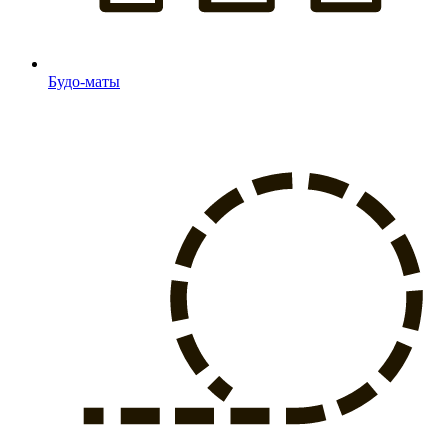
Будо-маты