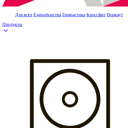
Для всех
Единоборства
Гимнастика
Кроссфит
Воркаут
Продукты