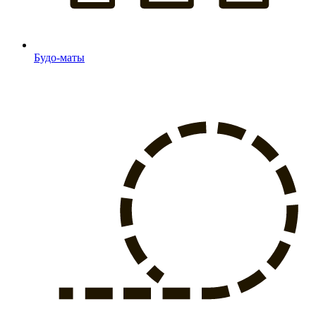
Будо-маты