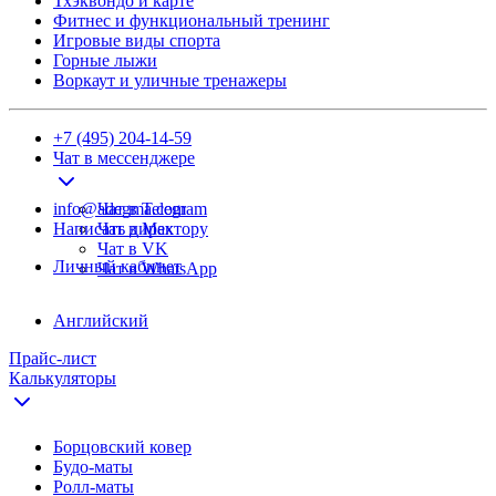
Тхэквондо и карте
Фитнес и функциональный тренинг
Игровые виды спорта
Горные лыжи
Воркаут и уличные тренажеры
+7 (495) 204-14-59
Чат в мессенджере
info@adegma.com
Чат в Telegram
Написать директору
Чат в Max
Чат в VK
Личный кабинет
Чат в WhatsApp
Английский
Прайс-лист
Калькуляторы
Борцовский ковер
Будо-маты
Ролл-маты