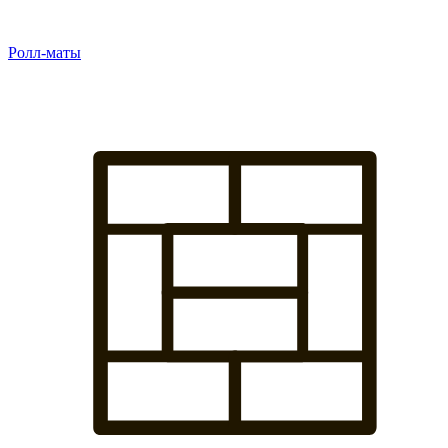
Ролл-маты