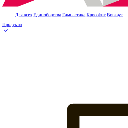
Для всех
Единоборства
Гимнастика
Кроссфит
Воркаут
Продукты