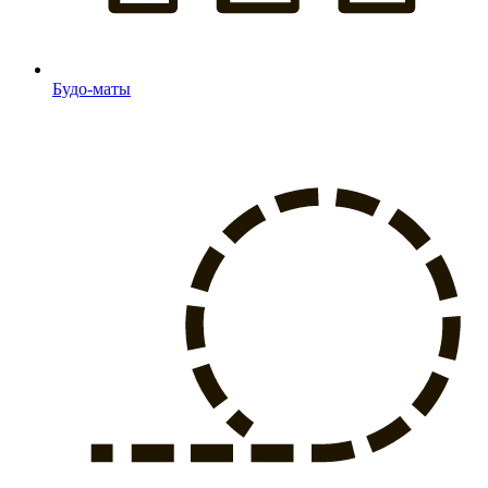
Будо-маты