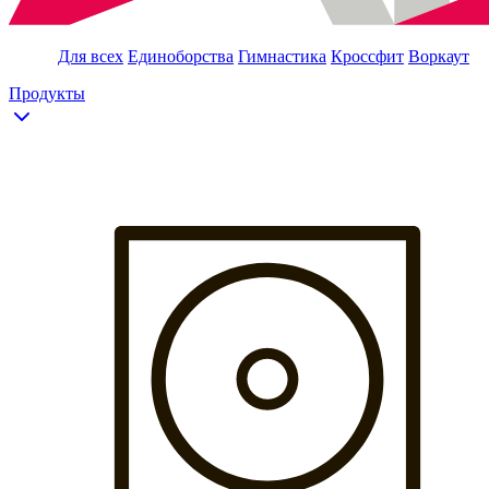
Для всех
Единоборства
Гимнастика
Кроссфит
Воркаут
Продукты