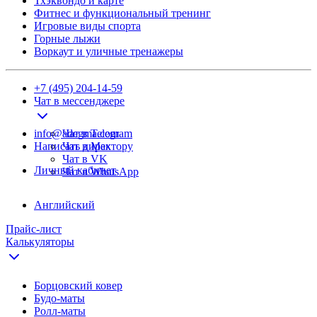
Тхэквондо и карте
Фитнес и функциональный тренинг
Игровые виды спорта
Горные лыжи
Воркаут и уличные тренажеры
+7 (495) 204-14-59
Чат в мессенджере
info@adegma.com
Чат в Telegram
Написать директору
Чат в Max
Чат в VK
Личный кабинет
Чат в WhatsApp
Английский
Прайс-лист
Калькуляторы
Борцовский ковер
Будо-маты
Ролл-маты