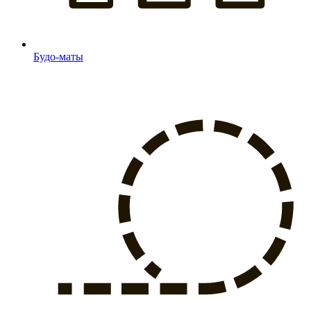
Будо-маты