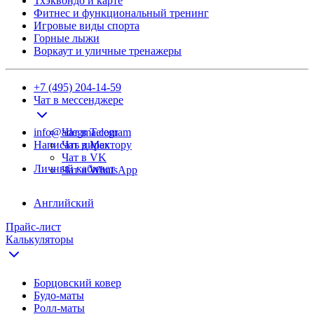
Тхэквондо и карте
Фитнес и функциональный тренинг
Игровые виды спорта
Горные лыжи
Воркаут и уличные тренажеры
+7 (495) 204-14-59
Чат в мессенджере
info@adegma.com
Чат в Telegram
Написать директору
Чат в Max
Чат в VK
Личный кабинет
Чат в WhatsApp
Английский
Прайс-лист
Калькуляторы
Борцовский ковер
Будо-маты
Ролл-маты