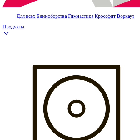
Для всех
Единоборства
Гимнастика
Кроссфит
Воркаут
Продукты