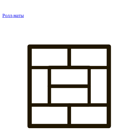
Ролл-маты