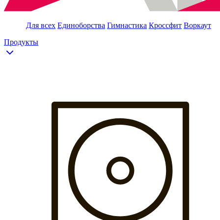
Для всех
Единоборства
Гимнастика
Кроссфит
Воркаут
Продукты