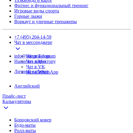
Тхэквондо и карте
Фитнес и функциональный тренинг
Игровые виды спорта
Горные лыжи
Воркаут и уличные тренажеры
+7 (495) 204-14-59
Чат в мессенджере
info@adegma.com
Чат в Telegram
Написать директору
Чат в Max
Чат в VK
Личный кабинет
Чат в WhatsApp
Английский
Прайс-лист
Калькуляторы
Борцовский ковер
Будо-маты
Ролл-маты