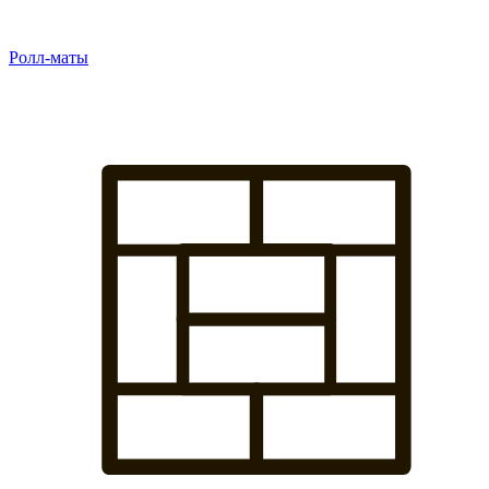
Ролл-маты