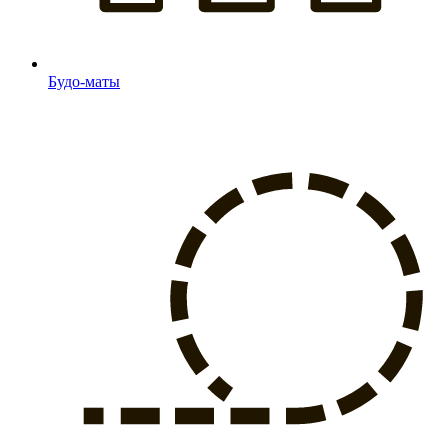
Будо-маты