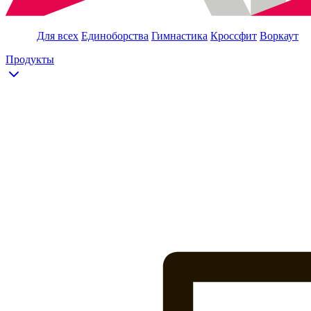
Для всех
Единоборства
Гимнастика
Кроссфит
Воркаут
Продукты