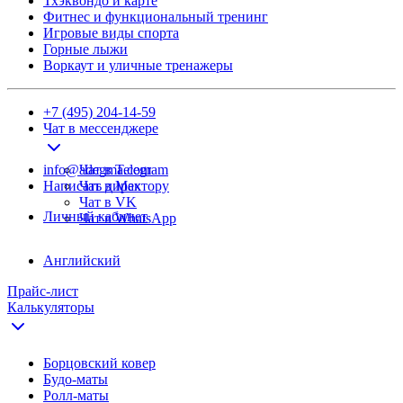
Тхэквондо и карте
Фитнес и функциональный тренинг
Игровые виды спорта
Горные лыжи
Воркаут и уличные тренажеры
+7 (495) 204-14-59
Чат в мессенджере
info@adegma.com
Чат в Telegram
Написать директору
Чат в Max
Чат в VK
Личный кабинет
Чат в WhatsApp
Английский
Прайс-лист
Калькуляторы
Борцовский ковер
Будо-маты
Ролл-маты