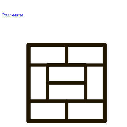
Ролл-маты