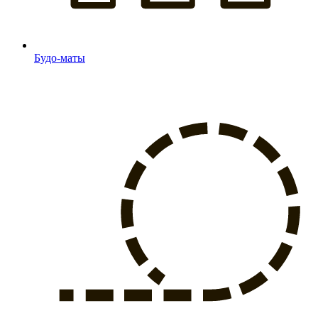
Будо-маты