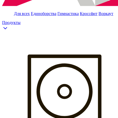
Для всех
Единоборства
Гимнастика
Кроссфит
Воркаут
Продукты