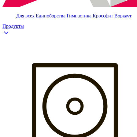
Для всех
Единоборства
Гимнастика
Кроссфит
Воркаут
Продукты