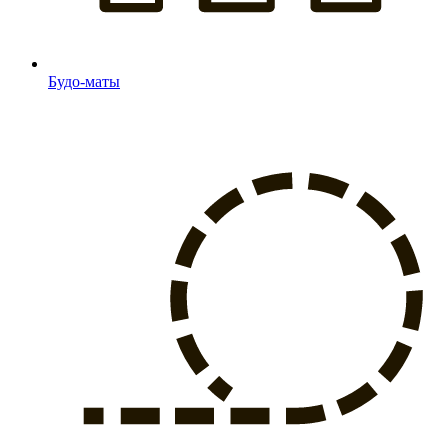
Будо-маты