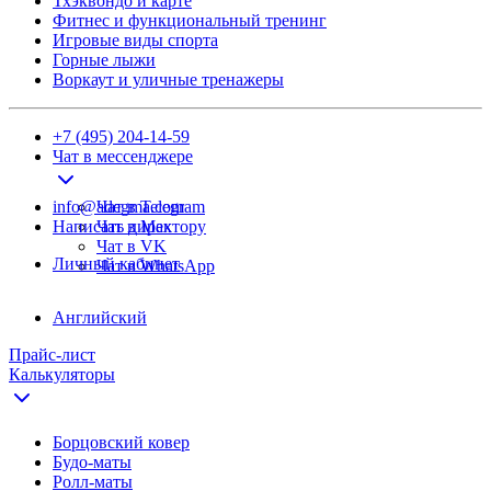
Тхэквондо и карте
Фитнес и функциональный тренинг
Игровые виды спорта
Горные лыжи
Воркаут и уличные тренажеры
+7 (495) 204-14-59
Чат в мессенджере
info@adegma.com
Чат в Telegram
Написать директору
Чат в Max
Чат в VK
Личный кабинет
Чат в WhatsApp
Английский
Прайс-лист
Калькуляторы
Борцовский ковер
Будо-маты
Ролл-маты