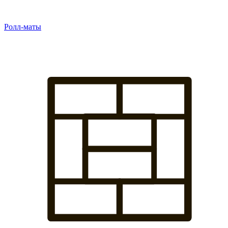
Ролл-маты