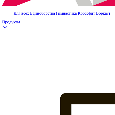
Для всех
Единоборства
Гимнастика
Кроссфит
Воркаут
Продукты