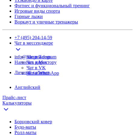
Тхэквондо и карте
Фитнес и функциональный тренинг
Игровые виды спорта
Горные лыжи
Воркаут и уличные тренажеры
+7 (495) 204-14-59
Чат в мессенджере
info@adegma.com
Чат в Telegram
Написать директору
Чат в Max
Чат в VK
Личный кабинет
Чат в WhatsApp
Английский
Прайс-лист
Калькуляторы
Борцовский ковер
Будо-маты
Ролл-маты