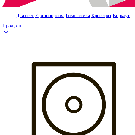
Для всех
Единоборства
Гимнастика
Кроссфит
Воркаут
Продукты