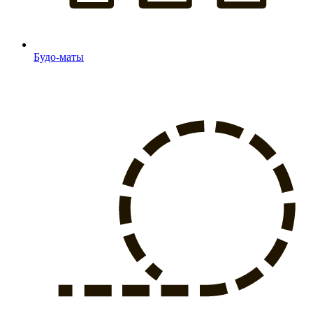
Будо-маты