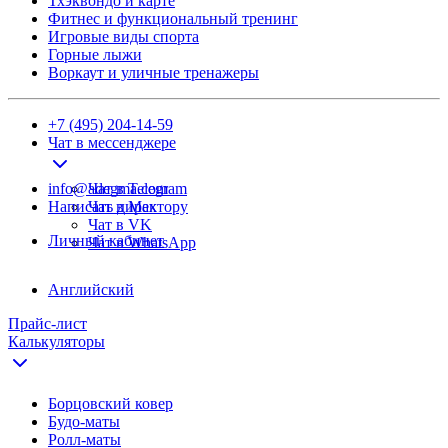
Тхэквондо и карте
Фитнес и функциональный тренинг
Игровые виды спорта
Горные лыжи
Воркаут и уличные тренажеры
+7 (495) 204-14-59
Чат в мессенджере
info@adegma.com
Чат в Telegram
Написать директору
Чат в Max
Чат в VK
Личный кабинет
Чат в WhatsApp
Английский
Прайс-лист
Калькуляторы
Борцовский ковер
Будо-маты
Ролл-маты