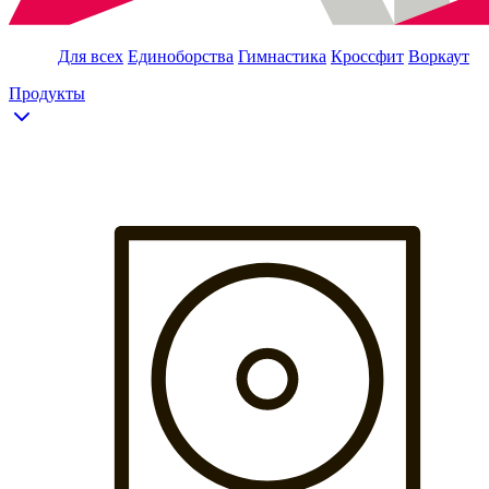
Для всех
Единоборства
Гимнастика
Кроссфит
Воркаут
Продукты