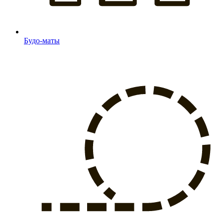
Будо-маты