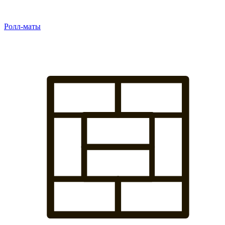
Ролл-маты