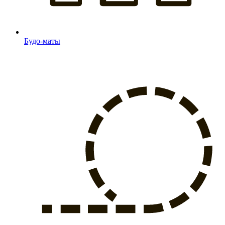
Будо-маты