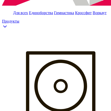
Для всех
Единоборства
Гимнастика
Кроссфит
Воркаут
Продукты