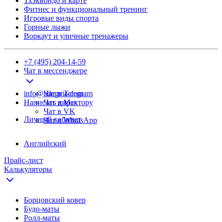
Тхэквондо и карте
Фитнес и функциональный тренинг
Игровые виды спорта
Горные лыжи
Воркаут и уличные тренажеры
+7 (495) 204-14-59
Чат в мессенджере
info@adegma.com
Чат в Telegram
Написать директору
Чат в Max
Чат в VK
Личный кабинет
Чат в WhatsApp
Английский
Прайс-лист
Калькуляторы
Борцовский ковер
Будо-маты
Ролл-маты