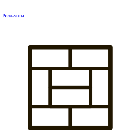
Ролл-маты