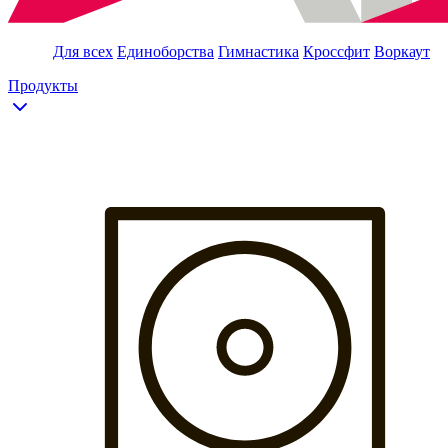
Для всех
Единоборства
Гимнастика
Кроссфит
Воркаут
Продукты