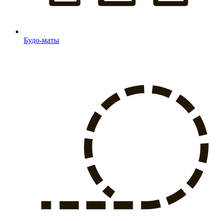
Будо-маты