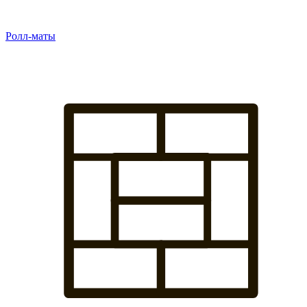
Ролл-маты