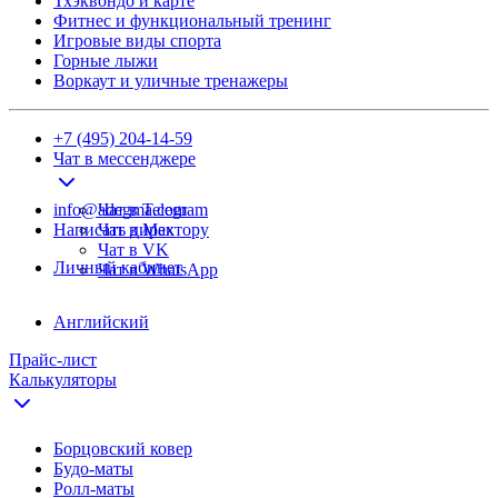
Тхэквондо и карте
Фитнес и функциональный тренинг
Игровые виды спорта
Горные лыжи
Воркаут и уличные тренажеры
+7 (495) 204-14-59
Чат в мессенджере
info@adegma.com
Чат в Telegram
Написать директору
Чат в Max
Чат в VK
Личный кабинет
Чат в WhatsApp
Английский
Прайс-лист
Калькуляторы
Борцовский ковер
Будо-маты
Ролл-маты