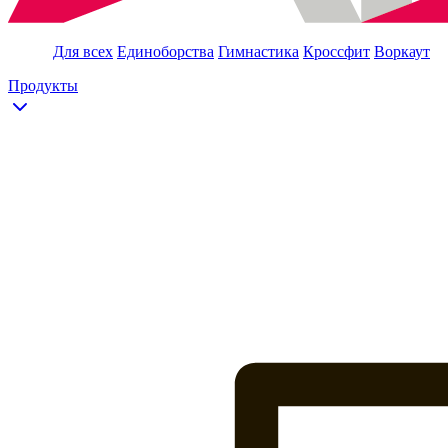
Для всех
Единоборства
Гимнастика
Кроссфит
Воркаут
Продукты