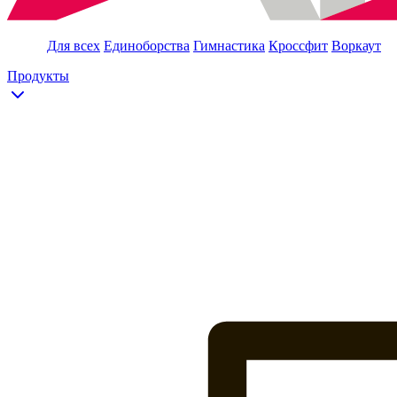
Для всех
Единоборства
Гимнастика
Кроссфит
Воркаут
Продукты