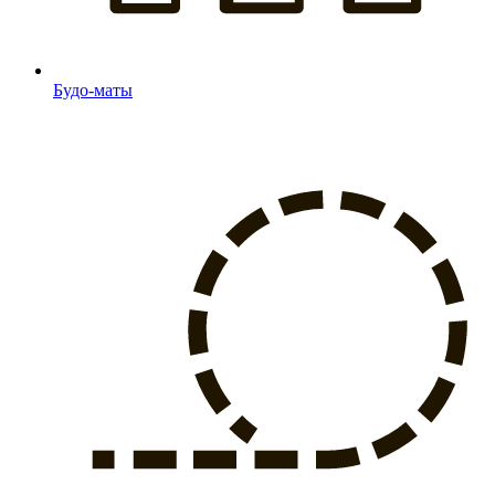
Будо-маты