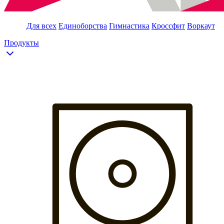
Для всех
Единоборства
Гимнастика
Кроссфит
Воркаут
Продукты