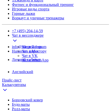
Тхэквондо и карте
Фитнес и функциональный тренинг
Игровые виды спорта
Горные лыжи
Воркаут и уличные тренажеры
+7 (495) 204-14-59
Чат в мессенджере
info@adegma.com
Чат в Telegram
Написать директору
Чат в Max
Чат в VK
Личный кабинет
Чат в WhatsApp
Английский
Прайс-лист
Калькуляторы
Борцовский ковер
Будо-маты
Ролл-маты