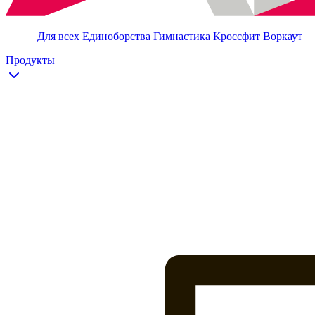
Для всех
Единоборства
Гимнастика
Кроссфит
Воркаут
Продукты