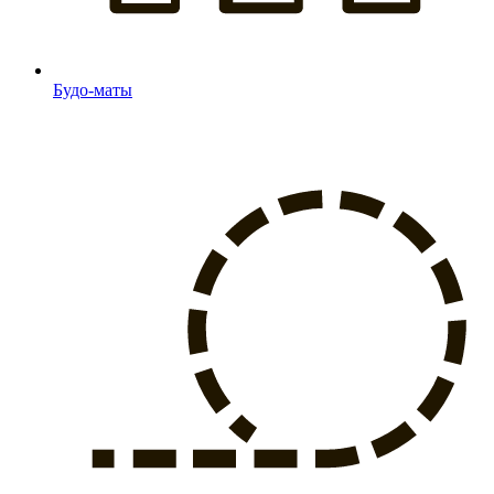
Будо-маты