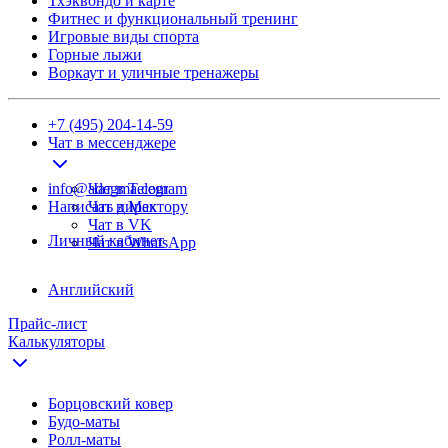
Тхэквондо и карте
Фитнес и функциональный тренинг
Игровые виды спорта
Горные лыжи
Воркаут и уличные тренажеры
+7 (495) 204-14-59
Чат в мессенджере
info@adegma.com
Чат в Telegram
Написать директору
Чат в Max
Чат в VK
Личный кабинет
Чат в WhatsApp
Английский
Прайс-лист
Калькуляторы
Борцовский ковер
Будо-маты
Ролл-маты