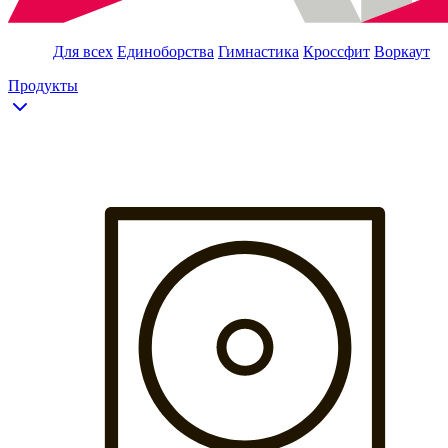
Для всех
Единоборства
Гимнастика
Кроссфит
Воркаут
Продукты