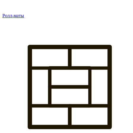
Ролл-маты