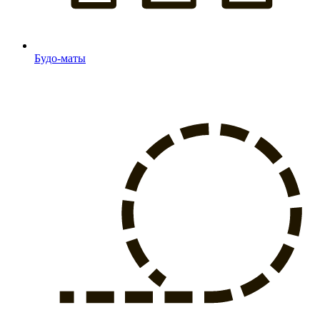
Будо-маты