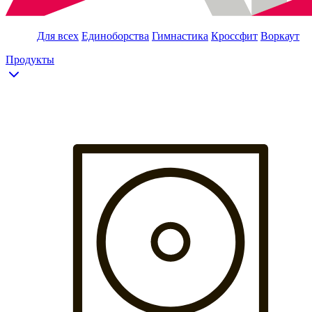
Для всех
Единоборства
Гимнастика
Кроссфит
Воркаут
Продукты