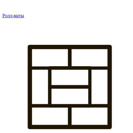
Ролл-маты