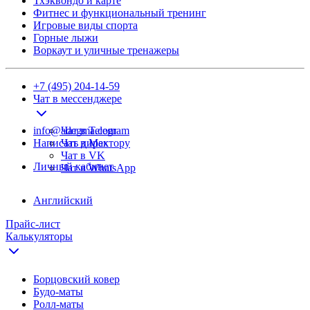
Тхэквондо и карте
Фитнес и функциональный тренинг
Игровые виды спорта
Горные лыжи
Воркаут и уличные тренажеры
+7 (495) 204-14-59
Чат в мессенджере
info@adegma.com
Чат в Telegram
Написать директору
Чат в Max
Чат в VK
Личный кабинет
Чат в WhatsApp
Английский
Прайс-лист
Калькуляторы
Борцовский ковер
Будо-маты
Ролл-маты