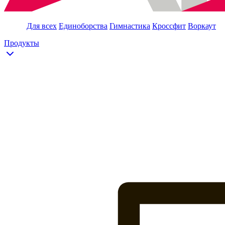
Для всех
Единоборства
Гимнастика
Кроссфит
Воркаут
Продукты