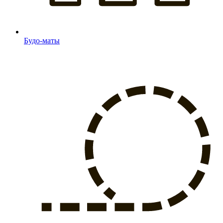
Будо-маты