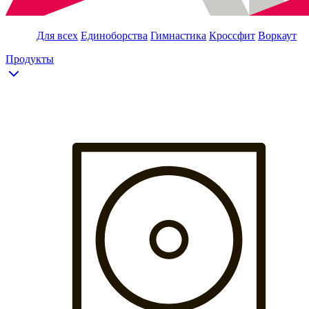
Для всех
Единоборства
Гимнастика
Кроссфит
Воркаут
Продукты