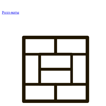
Ролл-маты