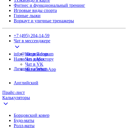
Тхэквондо и карте
Фитнес и функциональный тренинг
Игровые виды спорта
Горные лыжи
Воркаут и уличные тренажеры
+7 (495) 204-14-59
Чат в мессенджере
info@adegma.com
Чат в Telegram
Написать директору
Чат в Max
Чат в VK
Личный кабинет
Чат в WhatsApp
Английский
Прайс-лист
Калькуляторы
Борцовский ковер
Будо-маты
Ролл-маты