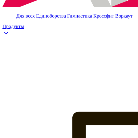
Для всех
Единоборства
Гимнастика
Кроссфит
Воркаут
Продукты