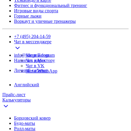
Тхэквондо и карте
Фитнес и функциональный тренинг
Игровые виды спорта
Горные лыжи
Воркаут и уличные тренажеры
+7 (495) 204-14-59
Чат в мессенджере
info@adegma.com
Чат в Telegram
Написать директору
Чат в Max
Чат в VK
Личный кабинет
Чат в WhatsApp
Английский
Прайс-лист
Калькуляторы
Борцовский ковер
Будо-маты
Ролл-маты