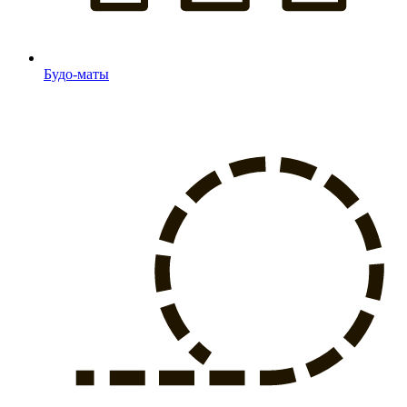
Будо-маты