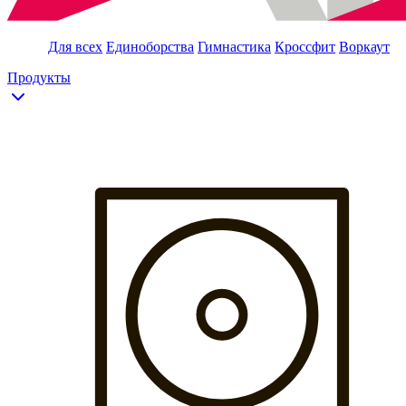
Для всех
Единоборства
Гимнастика
Кроссфит
Воркаут
Продукты