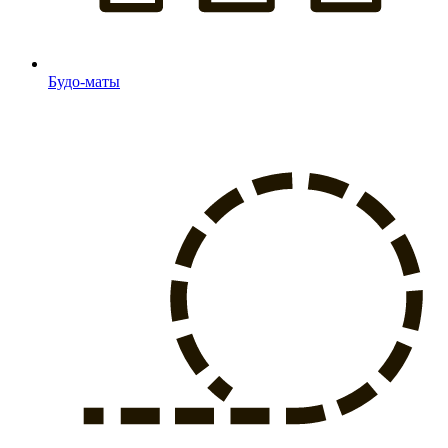
Будо-маты