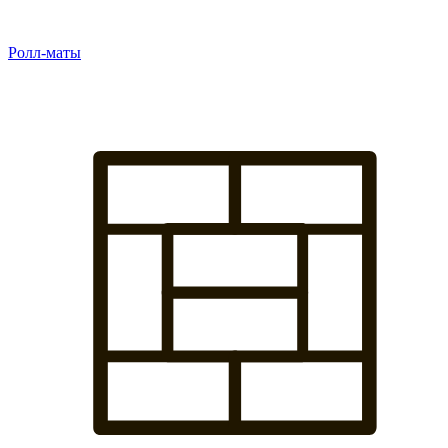
Ролл-маты