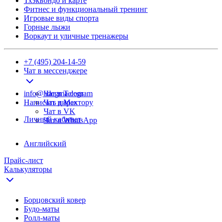
Тхэквондо и карте
Фитнес и функциональный тренинг
Игровые виды спорта
Горные лыжи
Воркаут и уличные тренажеры
+7 (495) 204-14-59
Чат в мессенджере
info@adegma.com
Чат в Telegram
Написать директору
Чат в Max
Чат в VK
Личный кабинет
Чат в WhatsApp
Английский
Прайс-лист
Калькуляторы
Борцовский ковер
Будо-маты
Ролл-маты