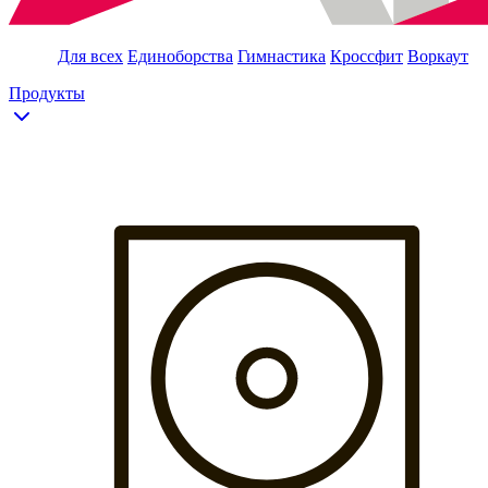
Для всех
Единоборства
Гимнастика
Кроссфит
Воркаут
Продукты