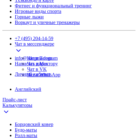
Тхэквондо и карте
Фитнес и функциональный тренинг
Игровые виды спорта
Горные лыжи
Воркаут и уличные тренажеры
+7 (495) 204-14-59
Чат в мессенджере
info@adegma.com
Чат в Telegram
Написать директору
Чат в Max
Чат в VK
Личный кабинет
Чат в WhatsApp
Английский
Прайс-лист
Калькуляторы
Борцовский ковер
Будо-маты
Ролл-маты