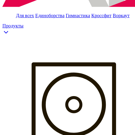
Для всех
Единоборства
Гимнастика
Кроссфит
Воркаут
Продукты