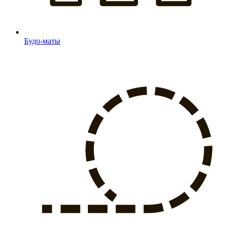
Будо-маты