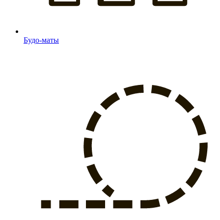
Будо-маты