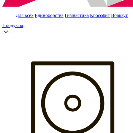
Для всех
Единоборства
Гимнастика
Кроссфит
Воркаут
Продукты