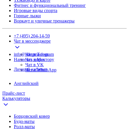
Тхэквондо и карте
Фитнес и функциональный тренинг
Игровые виды спорта
Горные лыжи
Воркаут и уличные тренажеры
+7 (495) 204-14-59
Чат в мессенджере
info@adegma.com
Чат в Telegram
Написать директору
Чат в Max
Чат в VK
Личный кабинет
Чат в WhatsApp
Английский
Прайс-лист
Калькуляторы
Борцовский ковер
Будо-маты
Ролл-маты