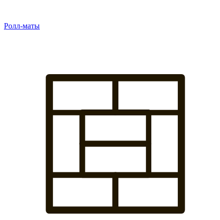
Ролл-маты