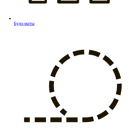
Будо-маты