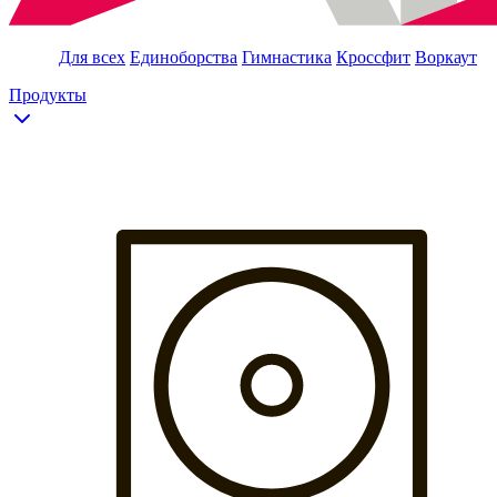
Для всех
Единоборства
Гимнастика
Кроссфит
Воркаут
Продукты