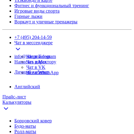
Тхэквондо и карте
Фитнес и функциональный тренинг
Игровые виды спорта
Горные лыжи
Воркаут и уличные тренажеры
+7 (495) 204-14-59
Чат в мессенджере
info@adegma.com
Чат в Telegram
Написать директору
Чат в Max
Чат в VK
Личный кабинет
Чат в WhatsApp
Английский
Прайс-лист
Калькуляторы
Борцовский ковер
Будо-маты
Ролл-маты