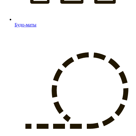
Будо-маты