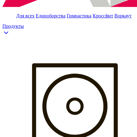
Для всех
Единоборства
Гимнастика
Кроссфит
Воркаут
Продукты