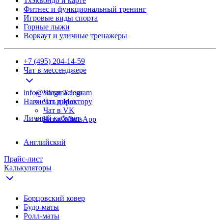
Тхэквондо и карте
Фитнес и функциональный тренинг
Игровые виды спорта
Горные лыжи
Воркаут и уличные тренажеры
+7 (495) 204-14-59
Чат в мессенджере
info@adegma.com
Чат в Telegram
Написать директору
Чат в Max
Чат в VK
Личный кабинет
Чат в WhatsApp
Английский
Прайс-лист
Калькуляторы
Борцовский ковер
Будо-маты
Ролл-маты