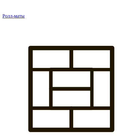
Ролл-маты