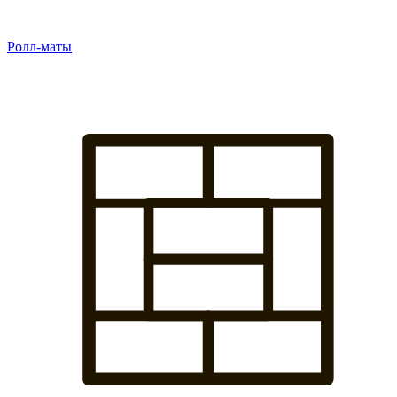
Ролл-маты