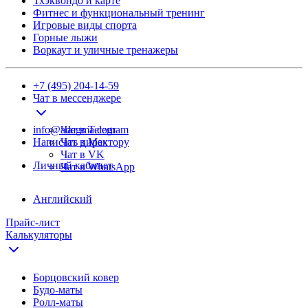
Тхэквондо и карте
Фитнес и функциональный тренинг
Игровые виды спорта
Горные лыжи
Воркаут и уличные тренажеры
+7 (495) 204-14-59
Чат в мессенджере
info@adegma.com
Чат в Telegram
Написать директору
Чат в Max
Чат в VK
Личный кабинет
Чат в WhatsApp
Английский
Прайс-лист
Калькуляторы
Борцовский ковер
Будо-маты
Ролл-маты