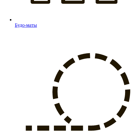
Будо-маты