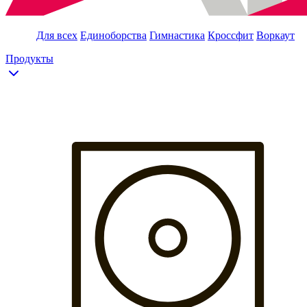
Для всех
Единоборства
Гимнастика
Кроссфит
Воркаут
Продукты