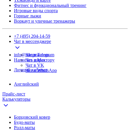
Тхэквондо и карте
Фитнес и функциональный тренинг
Игровые виды спорта
Горные лыжи
Воркаут и уличные тренажеры
+7 (495) 204-14-59
Чат в мессенджере
info@adegma.com
Чат в Telegram
Написать директору
Чат в Max
Чат в VK
Личный кабинет
Чат в WhatsApp
Английский
Прайс-лист
Калькуляторы
Борцовский ковер
Будо-маты
Ролл-маты