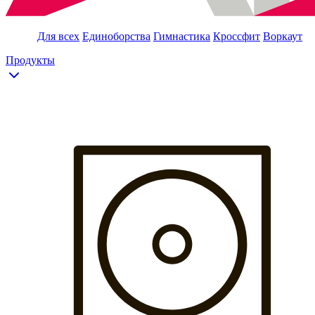
Для всех
Единоборства
Гимнастика
Кроссфит
Воркаут
Продукты