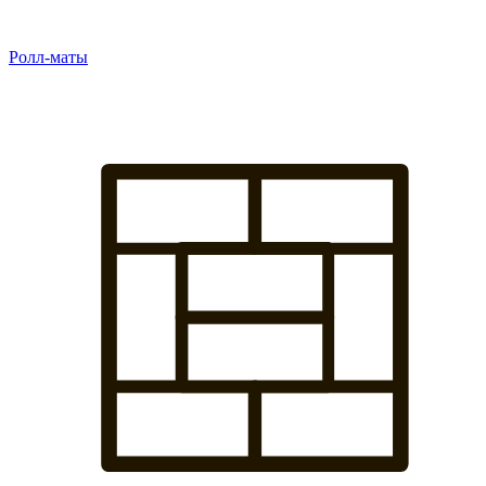
Ролл-маты