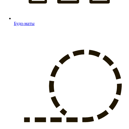
Будо-маты