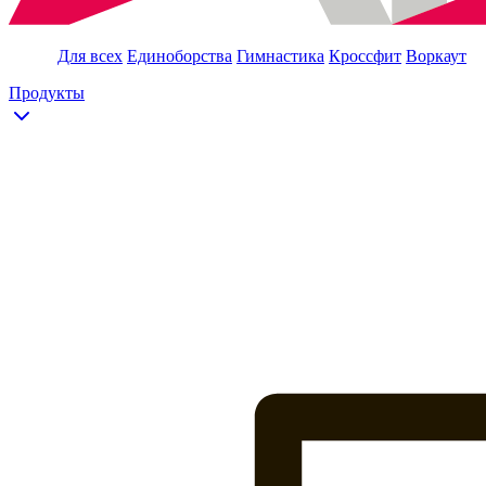
Для всех
Единоборства
Гимнастика
Кроссфит
Воркаут
Продукты