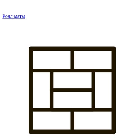
Ролл-маты