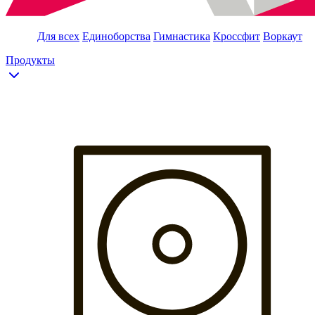
Для всех
Единоборства
Гимнастика
Кроссфит
Воркаут
Продукты