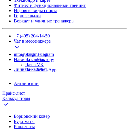
Тхэквондо и карте
Фитнес и функциональный тренинг
Игровые виды спорта
Горные лыжи
Воркаут и уличные тренажеры
+7 (495) 204-14-59
Чат в мессенджере
info@adegma.com
Чат в Telegram
Написать директору
Чат в Max
Чат в VK
Личный кабинет
Чат в WhatsApp
Английский
Прайс-лист
Калькуляторы
Борцовский ковер
Будо-маты
Ролл-маты