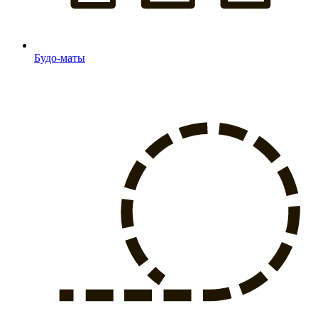
Будо-маты