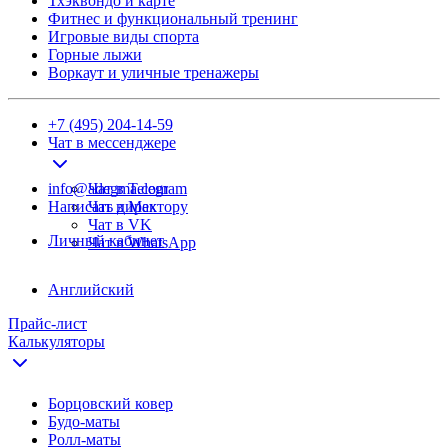
Тхэквондо и карте
Фитнес и функциональный тренинг
Игровые виды спорта
Горные лыжи
Воркаут и уличные тренажеры
+7 (495) 204-14-59
Чат в мессенджере
info@adegma.com
Чат в Telegram
Написать директору
Чат в Max
Чат в VK
Личный кабинет
Чат в WhatsApp
Английский
Прайс-лист
Калькуляторы
Борцовский ковер
Будо-маты
Ролл-маты