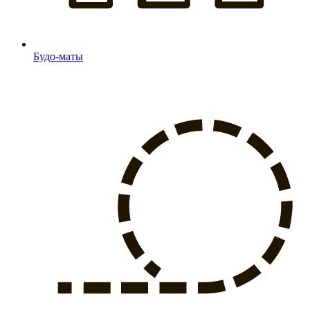
Будо-маты