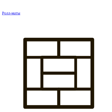
Ролл-маты