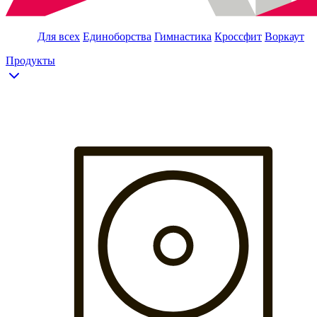
Для всех
Единоборства
Гимнастика
Кроссфит
Воркаут
Продукты