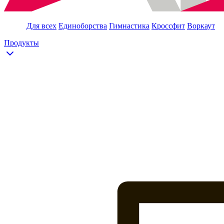
Для всех
Единоборства
Гимнастика
Кроссфит
Воркаут
Продукты