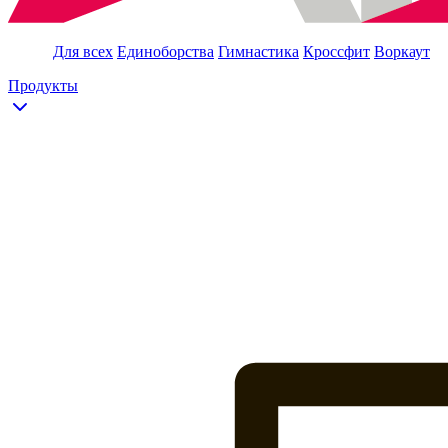
Для всех
Единоборства
Гимнастика
Кроссфит
Воркаут
Продукты