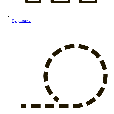
Будо-маты