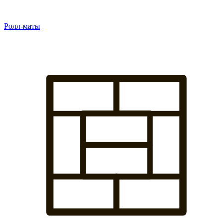
Ролл-маты