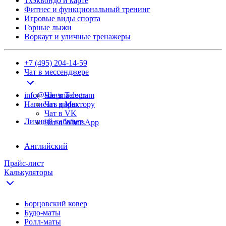
Тхэквондо и карте
Фитнес и функциональный тренинг
Игровые виды спорта
Горные лыжи
Воркаут и уличные тренажеры
+7 (495) 204-14-59
Чат в мессенджере
info@adegma.com
Чат в Telegram
Написать директору
Чат в Max
Чат в VK
Личный кабинет
Чат в WhatsApp
Английский
Прайс-лист
Калькуляторы
Борцовский ковер
Будо-маты
Ролл-маты