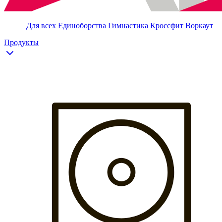
Для всех
Единоборства
Гимнастика
Кроссфит
Воркаут
Продукты