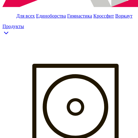
Для всех
Единоборства
Гимнастика
Кроссфит
Воркаут
Продукты