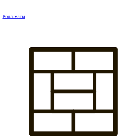
Ролл-маты