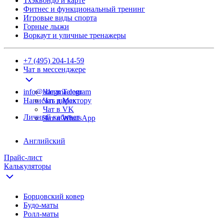
Тхэквондо и карте
Фитнес и функциональный тренинг
Игровые виды спорта
Горные лыжи
Воркаут и уличные тренажеры
+7 (495) 204-14-59
Чат в мессенджере
info@adegma.com
Чат в Telegram
Написать директору
Чат в Max
Чат в VK
Личный кабинет
Чат в WhatsApp
Английский
Прайс-лист
Калькуляторы
Борцовский ковер
Будо-маты
Ролл-маты