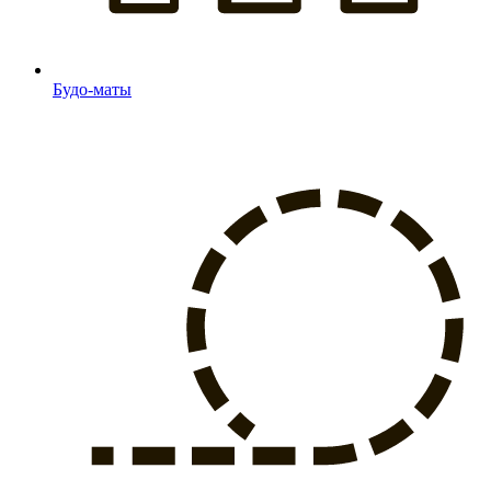
Будо-маты