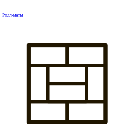
Ролл-маты