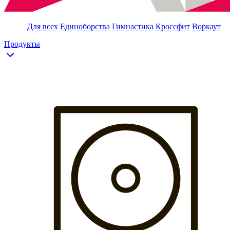
Для всех
Единоборства
Гимнастика
Кроссфит
Воркаут
Продукты