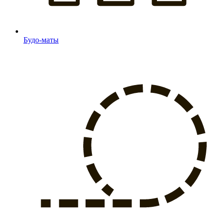
Будо-маты