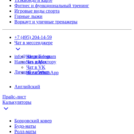
Тхэквондо и карте
Фитнес и функциональный тренинг
Игровые виды спорта
Горные лыжи
Воркаут и уличные тренажеры
+7 (495) 204-14-59
Чат в мессенджере
info@adegma.com
Чат в Telegram
Написать директору
Чат в Max
Чат в VK
Личный кабинет
Чат в WhatsApp
Английский
Прайс-лист
Калькуляторы
Борцовский ковер
Будо-маты
Ролл-маты