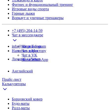
Тхэквондо и карте
Фитнес и функциональный тренинг
Игровые виды спорта
Горные лыжи
Воркаут и уличные тренажеры
+7 (495) 204-14-59
Чат в мессенджере
info@adegma.com
Чат в Telegram
Написать директору
Чат в Max
Чат в VK
Личный кабинет
Чат в WhatsApp
Английский
Прайс-лист
Калькуляторы
Борцовский ковер
Будо-маты
Ролл-маты