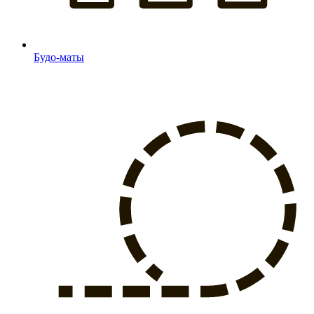
Будо-маты