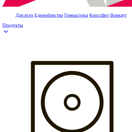
Для всех
Единоборства
Гимнастика
Кроссфит
Воркаут
Продукты