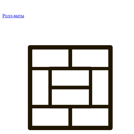
Ролл-маты