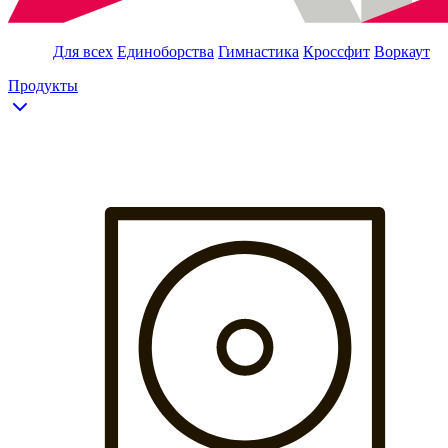
Для всех
Единоборства
Гимнастика
Кроссфит
Воркаут
Продукты