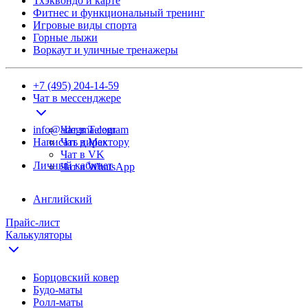
Тхэквондо и карте
Фитнес и функциональный тренинг
Игровые виды спорта
Горные лыжи
Воркаут и уличные тренажеры
+7 (495) 204-14-59
Чат в мессенджере
info@adegma.com
Чат в Telegram
Написать директору
Чат в Max
Чат в VK
Личный кабинет
Чат в WhatsApp
Английский
Прайс-лист
Калькуляторы
Борцовский ковер
Будо-маты
Ролл-маты