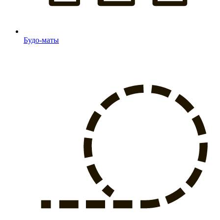
Будо-маты