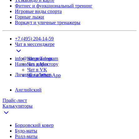
Тхэквондо и карте
Фитнес и функциональный тренинг
Игровые виды спорта
Горные лыжи
Воркаут и уличные тренажеры
+7 (495) 204-14-59
Чат в мессенджере
info@adegma.com
Чат в Telegram
Написать директору
Чат в Max
Чат в VK
Личный кабинет
Чат в WhatsApp
Английский
Прайс-лист
Калькуляторы
Борцовский ковер
Будо-маты
Ролл-маты