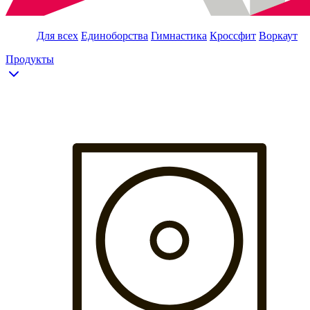
Для всех
Единоборства
Гимнастика
Кроссфит
Воркаут
Продукты