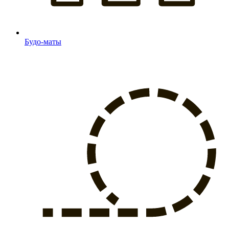
Будо-маты