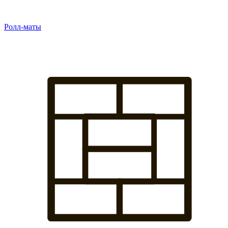
Ролл-маты