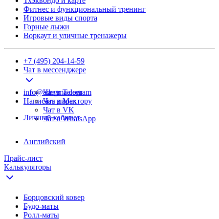
Тхэквондо и карте
Фитнес и функциональный тренинг
Игровые виды спорта
Горные лыжи
Воркаут и уличные тренажеры
+7 (495) 204-14-59
Чат в мессенджере
info@adegma.com
Чат в Telegram
Написать директору
Чат в Max
Чат в VK
Личный кабинет
Чат в WhatsApp
Английский
Прайс-лист
Калькуляторы
Борцовский ковер
Будо-маты
Ролл-маты