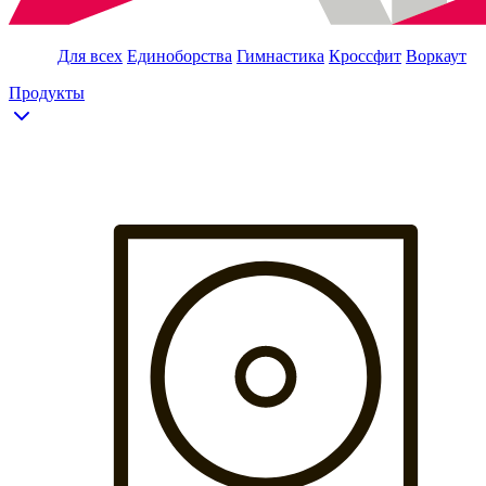
Для всех
Единоборства
Гимнастика
Кроссфит
Воркаут
Продукты