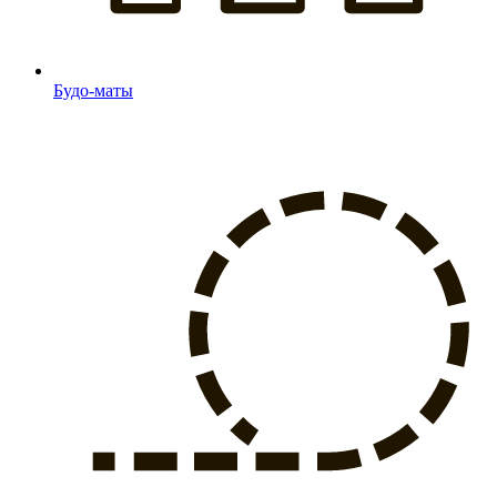
Будо-маты