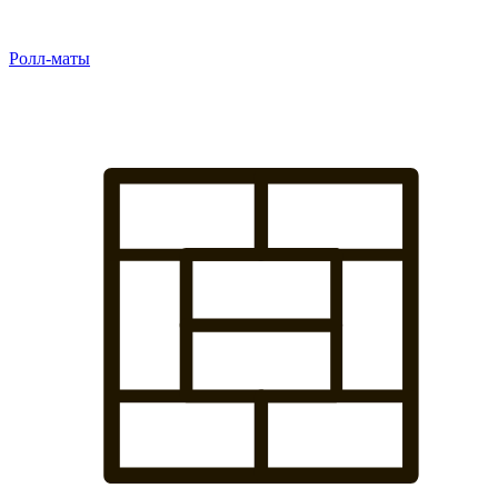
Ролл-маты