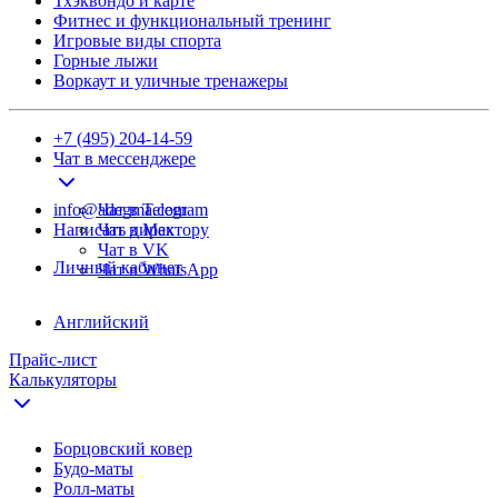
Тхэквондо и карте
Фитнес и функциональный тренинг
Игровые виды спорта
Горные лыжи
Воркаут и уличные тренажеры
+7 (495) 204-14-59
Чат в мессенджере
info@adegma.com
Чат в Telegram
Написать директору
Чат в Max
Чат в VK
Личный кабинет
Чат в WhatsApp
Английский
Прайс-лист
Калькуляторы
Борцовский ковер
Будо-маты
Ролл-маты