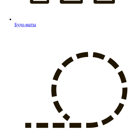
Будо-маты