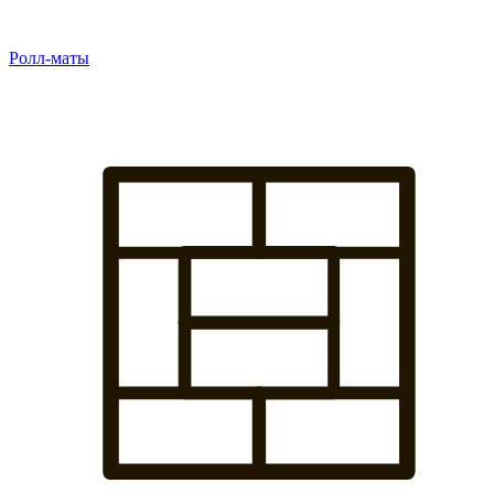
Ролл-маты