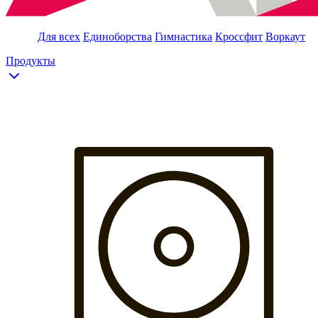
Для всех
Единоборства
Гимнастика
Кроссфит
Воркаут
Продукты