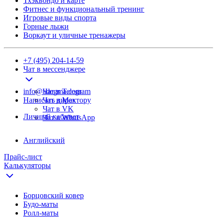
Тхэквондо и карте
Фитнес и функциональный тренинг
Игровые виды спорта
Горные лыжи
Воркаут и уличные тренажеры
+7 (495) 204-14-59
Чат в мессенджере
info@adegma.com
Чат в Telegram
Написать директору
Чат в Max
Чат в VK
Личный кабинет
Чат в WhatsApp
Английский
Прайс-лист
Калькуляторы
Борцовский ковер
Будо-маты
Ролл-маты