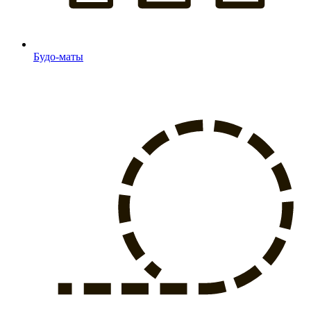
Будо-маты