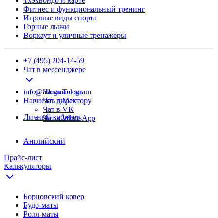
Тхэквондо и карте
Фитнес и функциональный тренинг
Игровые виды спорта
Горные лыжи
Воркаут и уличные тренажеры
+7 (495) 204-14-59
Чат в мессенджере
info@adegma.com
Чат в Telegram
Написать директору
Чат в Max
Чат в VK
Личный кабинет
Чат в WhatsApp
Английский
Прайс-лист
Калькуляторы
Борцовский ковер
Будо-маты
Ролл-маты