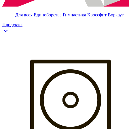
Для всех
Единоборства
Гимнастика
Кроссфит
Воркаут
Продукты