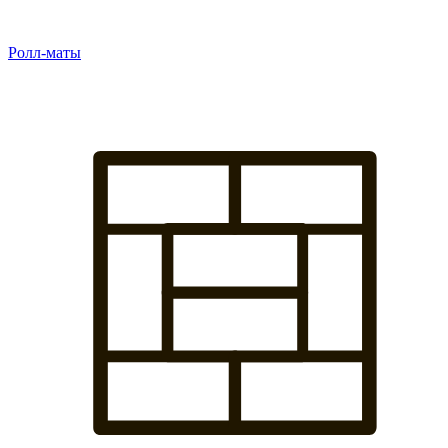
Ролл-маты