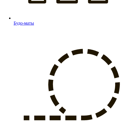
Будо-маты