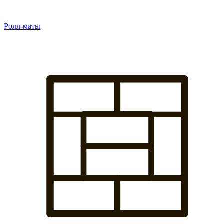
Ролл-маты