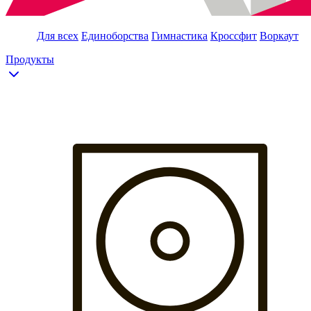
Для всех
Единоборства
Гимнастика
Кроссфит
Воркаут
Продукты