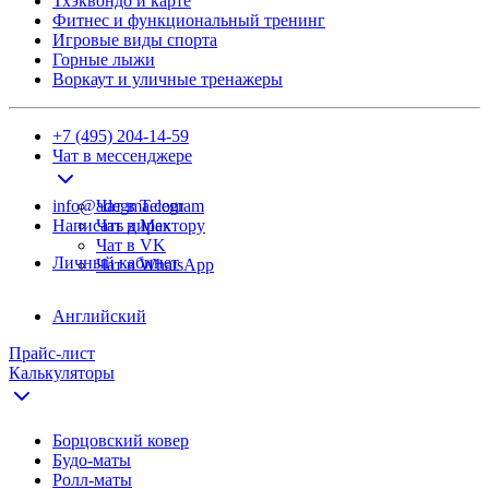
Тхэквондо и карте
Фитнес и функциональный тренинг
Игровые виды спорта
Горные лыжи
Воркаут и уличные тренажеры
+7 (495) 204-14-59
Чат в мессенджере
info@adegma.com
Чат в Telegram
Написать директору
Чат в Max
Чат в VK
Личный кабинет
Чат в WhatsApp
Английский
Прайс-лист
Калькуляторы
Борцовский ковер
Будо-маты
Ролл-маты