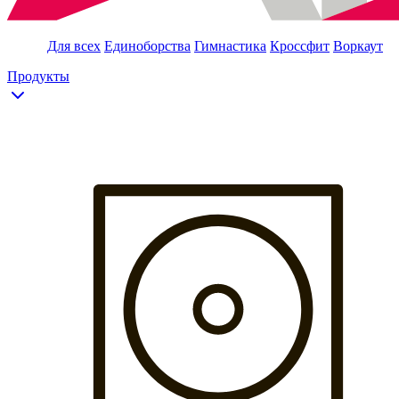
Для всех
Единоборства
Гимнастика
Кроссфит
Воркаут
Продукты