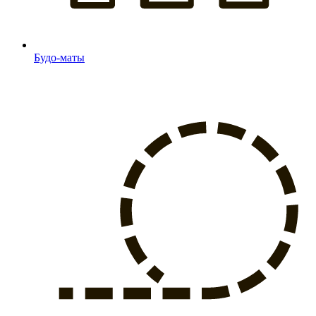
Будо-маты