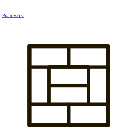
Ролл-маты