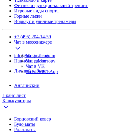
Тхэквондо и карте
Фитнес и функциональный тренинг
Игровые виды спорта
Горные лыжи
Воркаут и уличные тренажеры
+7 (495) 204-14-59
Чат в мессенджере
info@adegma.com
Чат в Telegram
Написать директору
Чат в Max
Чат в VK
Личный кабинет
Чат в WhatsApp
Английский
Прайс-лист
Калькуляторы
Борцовский ковер
Будо-маты
Ролл-маты