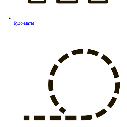
Будо-маты