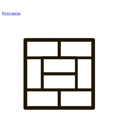
Ролл-маты