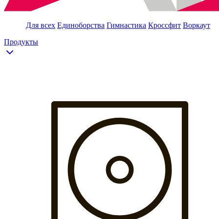
Для всех
Единоборства
Гимнастика
Кроссфит
Воркаут
Продукты