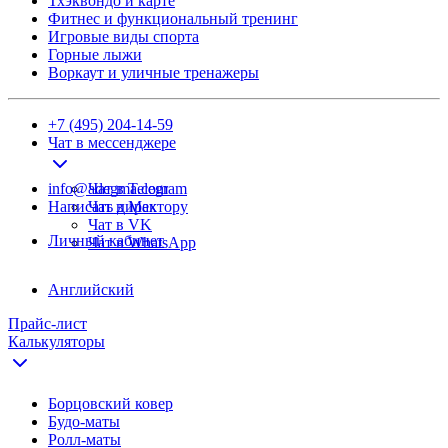
Тхэквондо и карте
Фитнес и функциональный тренинг
Игровые виды спорта
Горные лыжи
Воркаут и уличные тренажеры
+7 (495) 204-14-59
Чат в мессенджере
info@adegma.com
Чат в Telegram
Написать директору
Чат в Max
Чат в VK
Личный кабинет
Чат в WhatsApp
Английский
Прайс-лист
Калькуляторы
Борцовский ковер
Будо-маты
Ролл-маты