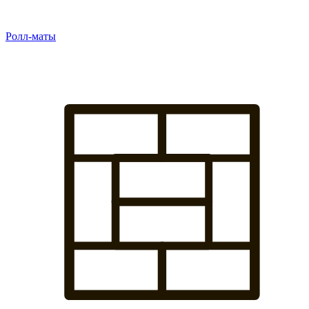
Ролл-маты