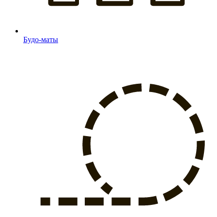
Будо-маты