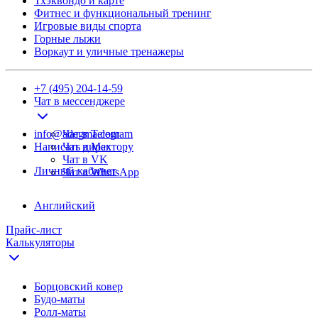
Тхэквондо и карте
Фитнес и функциональный тренинг
Игровые виды спорта
Горные лыжи
Воркаут и уличные тренажеры
+7 (495) 204-14-59
Чат в мессенджере
info@adegma.com
Чат в Telegram
Написать директору
Чат в Max
Чат в VK
Личный кабинет
Чат в WhatsApp
Английский
Прайс-лист
Калькуляторы
Борцовский ковер
Будо-маты
Ролл-маты