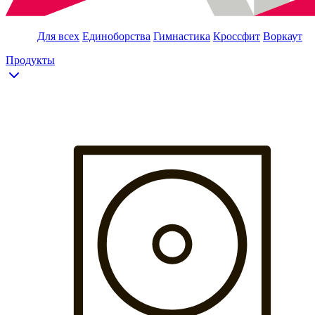
Для всех
Единоборства
Гимнастика
Кроссфит
Воркаут
Продукты